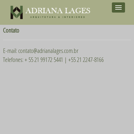
Toggle
navigation
Contato
E-mail: contato@adrianalages.com.br
Telefones: + 55 21 99172 5441 | +55 21 2247-8166